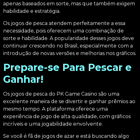
apenas baseados em sorte, mas que também exigem
habilidade e estratégia.
Os jogos de pesca atendem perfeitamente a essa
necessidade, pois oferecem uma combinação de
sorte e habilidade. A popularidade desses jogos deve
continuar crescendo no Brasil, especialmente com a
introdução de novas versões e melhorias nos gráficos.
Prepare-se Para Pescar e
Ganhar!
Os jogos de pesca do PK Game Casino são uma
excelente maneira de se divertir e ganhar prêmios ao
mesmo tempo. A plataforma oferece uma
experiência de jogo de alta qualidade, com gráficos
incríveis e uma jogabilidade envolvente.
Se você é fã de jogos de azar e está buscando algo