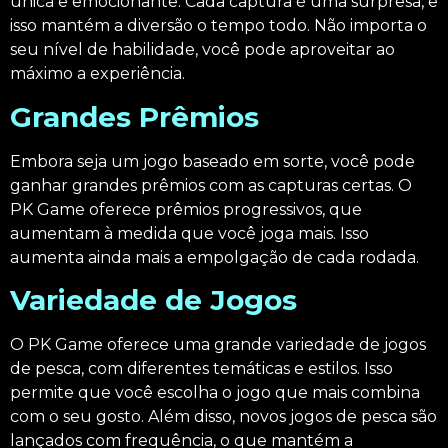
única e emocionante. Cada captura é uma surpresa, e
isso mantém a diversão o tempo todo. Não importa o
seu nível de habilidade, você pode aproveitar ao
máximo a experiência.
Grandes Prêmios
Embora seja um jogo baseado em sorte, você pode
ganhar grandes prêmios com as capturas certas. O
PK Game oferece prêmios progressivos, que
aumentam à medida que você joga mais. Isso
aumenta ainda mais a empolgação de cada rodada.
Variedade de Jogos
O PK Game oferece uma grande variedade de jogos
de pesca, com diferentes temáticas e estilos. Isso
permite que você escolha o jogo que mais combina
com o seu gosto. Além disso, novos jogos de pesca são
lançados com frequência, o que mantém a