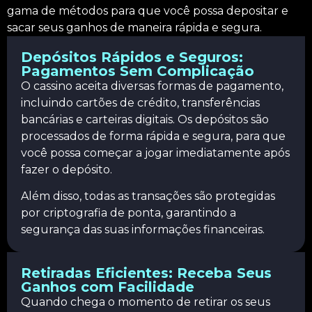
gama de métodos para que você possa depositar e
sacar seus ganhos de maneira rápida e segura.
Depósitos Rápidos e Seguros:
Pagamentos Sem Complicação
O cassino aceita diversas formas de pagamento,
incluindo cartões de crédito, transferências
bancárias e carteiras digitais. Os depósitos são
processados de forma rápida e segura, para que
você possa começar a jogar imediatamente após
fazer o depósito.
Além disso, todas as transações são protegidas
por criptografia de ponta, garantindo a
segurança das suas informações financeiras.
Retiradas Eficientes: Receba Seus
Ganhos com Facilidade
Quando chega o momento de retirar os seus