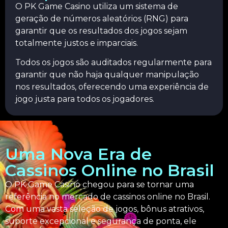
O PK Game Casino utiliza um sistema de
geração de números aleatórios (RNG) para
garantir que os resultados dos jogos sejam
totalmente justos e imparciais.
Todos os jogos são auditados regularmente para
garantir que não haja qualquer manipulação
nos resultados, oferecendo uma experiência de
jogo justa para todos os jogadores.
Uma Nova Era de
Cassinos Online no Brasil
O PK Game Casino chegou para se tornar uma
referência no mercado de cassinos online no Brasil.
Com uma vasta seleção de jogos, bônus atrativos,
suporte excepcional e segurança de ponta, ele