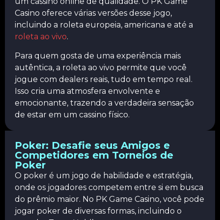
um cassino online de qualidade. O PK Game
Casino oferece várias versões desse jogo,
incluindo a roleta europeia, americana e até a
roleta ao vivo
.
Para quem gosta de uma experiência mais
autêntica, a roleta ao vivo permite que você
jogue com dealers reais, tudo em tempo real.
Isso cria uma atmosfera envolvente e
emocionante, trazendo a verdadeira sensação
de estar em um cassino físico.
Poker: Desafie seus Amigos e
Competidores em Torneios de
Poker
O poker é um jogo de habilidade e estratégia,
onde os jogadores competem entre si em busca
do prêmio maior. No PK Game Casino, você pode
jogar poker de diversas formas, incluindo o