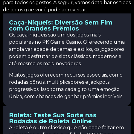
para todos os gostos. A seguir, vamos detalhar os tipos
de jogos que você pode aproveitar.
Caça-Níqueis: Diversão Sem Fim
com Grandes Prêmios
Os caça-níqueis são um dos jogos mais
populares no PK Game Casino. Oferecendo uma
ampla variedade de temas e estilos, os jogadores
podem desfrutar de slots clássicos, modernos e
até mesmo os mais inovadores.
Muitos jogos oferecem recursos especiais, como
rodadas bônus, multiplicadores e jackpots
progressivos. Isso torna cada giro uma emoção
única, com chances de ganhar prêmios incríveis.
Roleta: Teste Sua Sorte nas
Rodadas de Roleta Online
A roleta é outro clássico que não pode faltar em